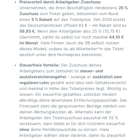
Preisvorteil durch Arbeitgeber-Zuschuss:
Unternehmen, die ihren Beschäftigten mindestens
25 %
Zuschuss
zum Ticket geben, bekommen vom Bund
einen
5 % Rabatt
auf den Ticketpreis. Seit 2026 kostet
das Deutschlandticket offiziell 63 € – mit Rabatt sind es
59,85 €
. Wenn dein Arbeitgeber also 25 % (15,75 €)
übernimmt, zahlst du selbst nur noch maximal
44,10 €
im Monat
. Viele Firmen (auch die DB selbst) nutzen
dieses Modell, sodass du als Mitarbeiter*in das Ticket
deutlich unter dem Normalpreis bekommst.
Steuerfreie Vorteile:
Der Zuschuss deines
Arbeitgebers zum Jobticket ist
steuer- und
sozialversicherungsfrei
– solange er
zusätzlich zum
regulären Lohn
gezahlt wird (also kein Gehaltsverzicht)
und maximal in Höhe des Ticketpreises liegt. Wichtig zu
wissen: Ein steuerfrei gezahltes Jobticket mindert
allerdings
deine
absetzbare Entfernungspauschale. Das
Finanzamt zieht die gesponserten Beträge nämlich von
deinen Werbungskosten ab. Alternativ kann der
Arbeitgeber den Ticketzuschuss pauschal mit 25 %
versteuern; dann bleibt er für dich trotzdem steuerfrei
ohne
deine Pendlerpauschale zu kürzen. Viele
Arbeitgeber wählen diese Variante, damit du steuerlich