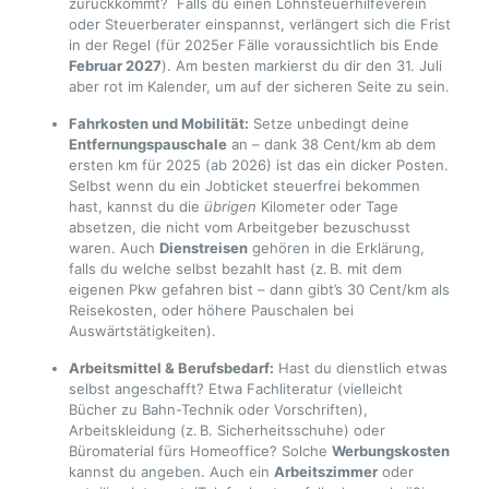
zurückkommt? Falls du einen Lohnsteuerhilfeverein
oder Steuerberater einspannst, verlängert sich die Frist
in der Regel (für 2025er Fälle voraussichtlich bis Ende
Februar 2027
). Am besten markierst du dir den 31. Juli
aber rot im Kalender, um auf der sicheren Seite zu sein.
Fahrkosten und Mobilität:
Setze unbedingt deine
Entfernungspauschale
an – dank 38 Cent/km ab dem
ersten km für 2025 (ab 2026) ist das ein dicker Posten.
Selbst wenn du ein Jobticket steuerfrei bekommen
hast, kannst du die
übrigen
Kilometer oder Tage
absetzen, die nicht vom Arbeitgeber bezuschusst
waren. Auch
Dienstreisen
gehören in die Erklärung,
falls du welche selbst bezahlt hast (z. B. mit dem
eigenen Pkw gefahren bist – dann gibt’s 30 Cent/km als
Reisekosten, oder höhere Pauschalen bei
Auswärtstätigkeiten).
Arbeitsmittel & Berufsbedarf:
Hast du dienstlich etwas
selbst angeschafft? Etwa Fachliteratur (vielleicht
Bücher zu Bahn-Technik oder Vorschriften),
Arbeitskleidung (z. B. Sicherheitsschuhe) oder
Büromaterial fürs Homeoffice? Solche
Werbungskosten
kannst du angeben. Auch ein
Arbeitszimmer
oder