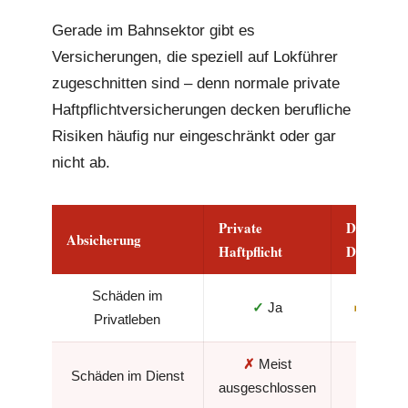
Gerade im Bahnsektor gibt es
Versicherungen, die speziell auf Lokführer
zugeschnitten sind – denn normale private
Haftpflichtversicherungen decken berufliche
Risiken häufig nur eingeschränkt oder gar
nicht ab.
Private
Diensthaft
Absicherung
Haftpflicht
DEVK
Schäden im
✓
Ja
◑
Je nach 
Privatleben
✗
Meist
Schäden im Dienst
✓
J
ausgeschlossen